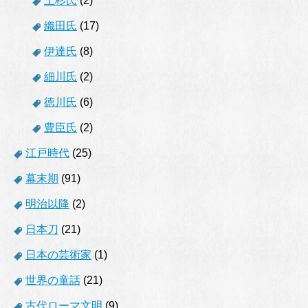
上杉氏
(2)
織田氏
(17)
伊達氏
(8)
細川氏
(2)
徳川氏
(6)
豊臣氏
(2)
江戸時代
(25)
幕末期
(91)
明治以降
(2)
日本刀
(21)
日本の芸術家
(1)
世界の童話
(21)
古代ローマ文明
(9)