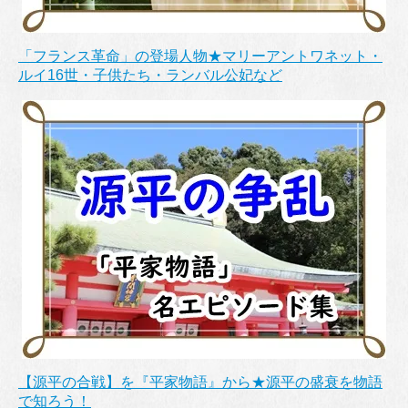
「フランス革命」の登場人物★マリーアントワネット・
ルイ16世・子供たち・ランバル公妃など
【源平の合戦】を『平家物語』から★源平の盛衰を物語
で知ろう！