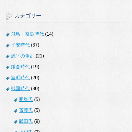
カテゴリー
飛鳥・奈良時代
(14)
平安時代
(37)
源平の争乱
(21)
鎌倉時代
(19)
室町時代
(20)
戦国時代
(80)
明智氏
(5)
斎藤氏
(5)
武田氏
(9)