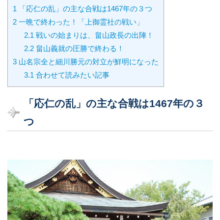
1
「応仁の乱」の主な合戦は1467年の３つ
2
一晩で終わった！「上御霊社の戦い」
2.1
戦いの始まりは、畠山政長の出陣！
2.2
畠山義就の圧勝で終わる！
3
山名宗全と細川勝元の対立が鮮明になった
3.1
合わせて読みたい記事
「応仁の乱」の主な合戦は1467年の３
つ