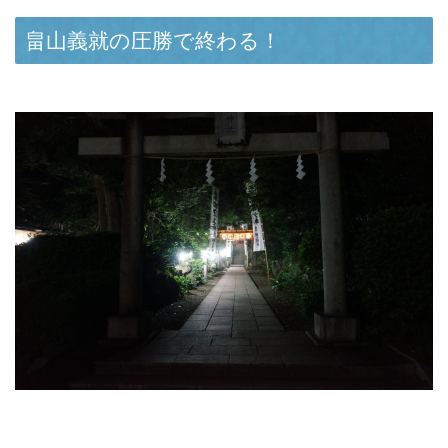
畠山義就の圧勝で終わる！