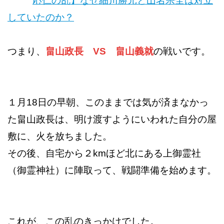
応仁の乱】なぜ細川勝元と山名宗全は対立
していたのか？
つまり、
畠山政長 VS 畠山義就
の戦いです。
１月18日の早朝、このままでは気が済まなかっ
た畠山政長は、明け渡すようにいわれた自分の屋
敷に、火を放ちました。
その後、自宅から２kmほど北にある上御霊社
（御霊神社）に陣取って、戦闘準備を始めます。
これが、この乱のきっかけでした。