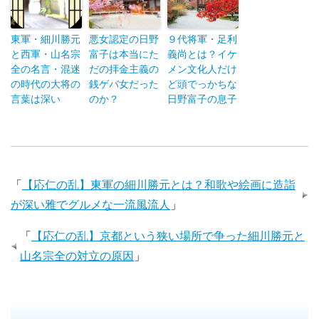
東軍・細川勝元
悪女認定の日野
９代将軍・足利
と西軍・山名宗
富子は本当にた
義尚とは？イケ
全の名言・混迷
だの拝金主義の
メン文化人だけ
の時代の大将の
銭ゲバ女だった
ど頭でっかちな
言葉は深い
のか？
日野富子の息子
「
【応仁の乱】東軍の細川勝元とは？和歌や絵画に造詣
が深い雅でグルメな一流風流人
」
「
【応仁の乱】京都という狭い場所で争った細川勝元と
山名宗全の対立の原因
」