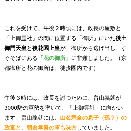
これを受けて、午後２時頃には、政長の屋敷と
「上御霊社」の間に位置する「御所」にいた
後土
御門天皇
と
後花園上皇
が、御所から逃げ出し、す
ぐそばにある
「花の御所」
に非難しました。（京
都御所と花の御所は、徒歩圏内です）
午後３時には、政長を討つために、畠山義就が
3000騎の軍勢を率いて、「上御霊社」に向かい
ます。畠山義就には、
山名宗全の息子（孫？）の
政富と、朝倉孝景の軍も味方
していました。