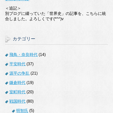
＜追記＞
別ブログに綴っていた「世界史」の記事を、こちらに統
合しました。よろしくです(*^^)v
カテゴリー
飛鳥・奈良時代
(14)
平安時代
(37)
源平の争乱
(21)
鎌倉時代
(19)
室町時代
(20)
戦国時代
(80)
明智氏
(5)