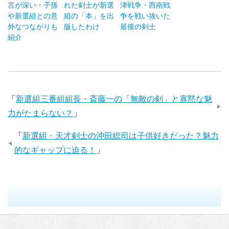
言が深い・子孫
れた剣士が新選
津戦争・西南戦
や新選組との意
組の「本」を出
争を戦い抜いた
外なつながりも
版したわけ
最後の剣士
紹介
「
新選組三番組組長・斎藤一の「無敵の剣」と寡黙な魅
力がたまらない？
」
「
新選組・天才剣士の沖田総司は子供好きだった？魅力
的なギャップに迫る！
」