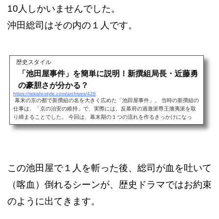
10人しかいませんでした。
沖田総司はその内の１人です。
歴史スタイル
「池田屋事件」を簡単に説明！新撰組局長・近藤勇
の豪胆さが分かる？
https://rekishi-style.com/archives/426
幕末の京の都で新撰組の名を大きく広めた「池田屋事件」。 当時の新撰組の
仕事は、「京の治安の維持」で、実際には、反幕府の過激派尊王攘夷派を取
り締まることでした。 今回は、幕末期の１つの流れを作るきっかけになっ
た、「池田屋事件」を紹介します。 最後に、池田屋跡地の居酒屋「はなの
舞」に行った様子も、おまけで載せています。(*‘∀‘)上の画像は、その「池田
屋・はなの舞」の２階入口です。例の大階段を上ったところです。 池田屋事
件のきっかけ 1864年、幕末の京都で、市中見回りをしていた...
この池田屋で１人を斬った後、総司が血を吐いて
（喀血）倒れるシーンが、歴史ドラマではお約束
のように出てきます。