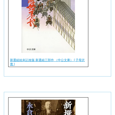
新選組始末記改版 新選組三部作 （中公文庫） [ 子母沢
寛 ]