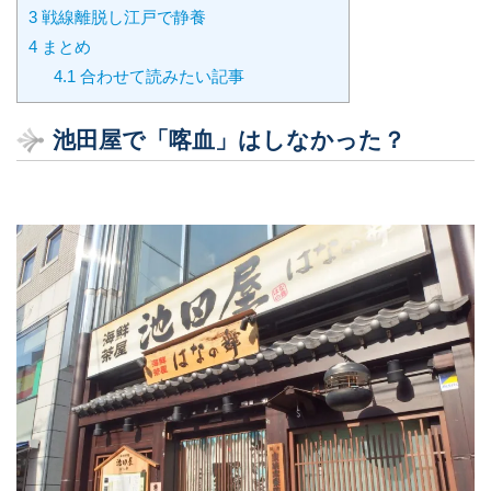
3
戦線離脱し江戸で静養
4
まとめ
4.1
合わせて読みたい記事
池田屋で「喀血」はしなかった？