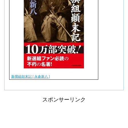
新撰組顛末記 [ 永倉新八 ]
スポンサーリンク