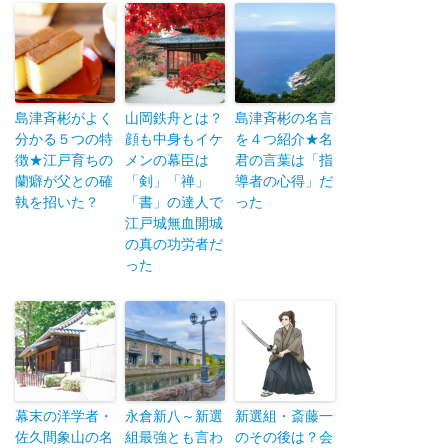
島津斉彬がよく
山岡鉄舟とは？
島津斉彬の名言
分かる５つの特
顔も中身もイケ
を４つ紹介★名
徴★江戸育ちの
メンの幕臣は
君の言葉は「指
蘭癖が父との確
「剣」「禅」
導者の心得」だ
執を招いた？
「書」の達人で
った
江戸城無血開城
の真の功労者だ
った
幕末の洋学者・
永倉新八～新選
新選組・斎藤一
佐久間象山の名
組最強とも言わ
のその後は？会