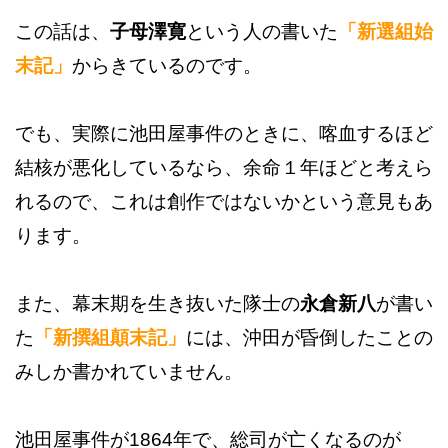
この話は、
子母澤寛
という人の書いた
「新選組始
末記」
からきているのです。
でも、実際に池田屋事件のときに、喀血するほど
結核が悪化しているなら、余命１年ほどと考えら
れるので、これは創作ではないかという意見もあ
ります。
また、幕末期を生き抜いた隊士の
永倉新八
が書い
た
「新撰組顛末記」
には、沖田が昏倒したことの
みしか書かれていません。
池田屋事件が1864年で、総司が亡くなるのが