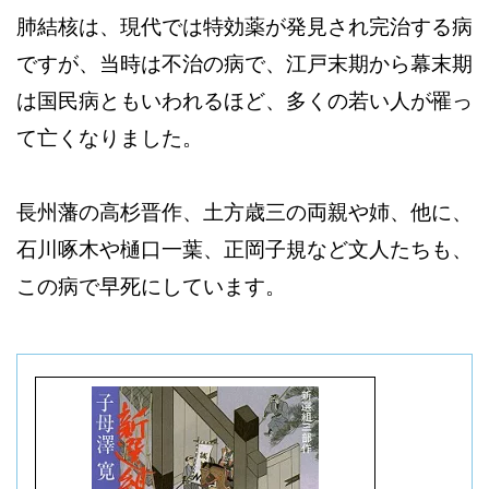
肺結核は、現代では特効薬が発見され完治する病
ですが、当時は不治の病で、江戸末期から幕末期
は国民病ともいわれるほど、多くの若い人が罹っ
て亡くなりました。
長州藩の高杉晋作、土方歳三の両親や姉、他に、
石川啄木や樋口一葉、正岡子規など文人たちも、
この病で早死にしています。