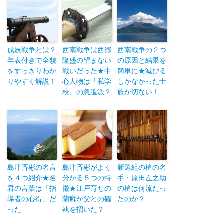
戊辰戦争とは？
西南戦争は西郷
西南戦争の２つ
年表付きで全貌
隆盛の望まない
の原因と結果を
をすっきりわか
戦いだった★中
簡単に★滅びる
りやすく解説！
心人物は「私学
しかなかった士
校」の急進派？
族が切ない！
島津斉彬の名言
島津斉彬がよく
新選組の槍の名
を４つ紹介★名
分かる５つの特
手・原田左之助
君の言葉は「指
徴★江戸育ちの
の槍は何流だっ
導者の心得」だ
蘭癖が父との確
たのか？
った
執を招いた？