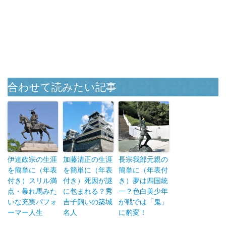
合わせて読みたい記事
伊達政宗の生涯
加藤清正の生涯
長宗我部元親の
を簡単に（年表
を簡単に（年表
簡単に（年表付
付き）スリル満
付き）死因が謎
き）夢は四国統
点・暴れ馬みた
に包まれる？秀
一？色白美少年
いな充実パフォ
吉子飼いの築城
が戦では「鬼」
ーマー人生
名人
に豹変！