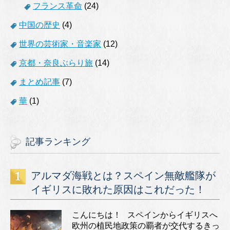
フランス革命
(24)
中国の歴史
(4)
世界の芸術家・音楽家
(12)
京都・奈良ぶらり旅
(14)
まとめ記事
(7)
華
(1)
記事ランキング
アルマダ海戦とは？スペイン無敵艦隊が
イギリスに敗れた原因はこれだった！
こんにちは！ スペインからイギリスへ
欧州の植民地政策の覇者が交代するきっ