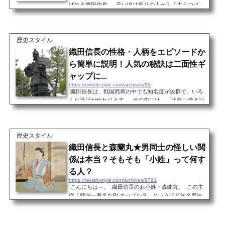
ばれる織田信長。 若い頃は周りの人から「大うつけ」
と思われていたそうですが、今では戦国三英傑の１人
に数えられます。 戦うことに特化した親衛隊（馬廻
り）を作り、烈火のごとく領土を拡大し天下一を目指
すやり方は、会社の利益第一主義なブラック社長その
歴史スタイル
ものだったりして・・・ でも、その一方、家臣の妻た
織田信長の性格・人柄をエピソードか
ちにねぎらいの手紙を送ったり、領民に優しかったり
ら簡単に説明！人気の秘訣は二面性ギ
というホワイトな一面も見せています。 戦国時代とは
いえ、...
ャップに...
https://rekishi-style.com/archives/96
織田信長は、戦国武将の中でも知名度が抜群で、いろ
んな逸話が伝わります。 その中には、「比叡山焼き討
ち」に見られる残酷なものの他、秀吉の妻・ねねから
夫の浮気のグチを聞いてあげるような思いやりあふれ
るエピソードも残っています。 今、私たちが伝え聞い
ているものの多くは、ポルトガル宣教師「ルイスフロ
歴史スタイル
イスの書簡」に残されたものです。 ということは、ル
織田信長と森蘭丸★男同士の怪しい関
イス・フロイスの主観が盛り込まれた信長像というこ
係は本当？そもそも「小姓」って何す
とになりますね。 織田信長の長所は斬新さ！ 織田
信...
る人？
https://rekishi-style.com/archives/9791
こんにちは～。 織田信長のお小姓・森蘭丸。 この主
従「戦国一有名なBLカップル？」というほど知名度抜
群ですね。でも、実はその根拠となる史料はまったく
残っていないんですよ。 でも、蘭丸は信長が名刀「不
動行光」をぽんとあげるほど、お気に入りの小姓だっ