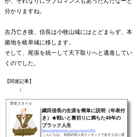
が、それなりにラブロマンスもあったんだなーと
分かりますね。
吉乃亡き後、信長は小牧山城にはとどまらず、本
拠地を岐阜城に移します。
そして、尾張を統一して天下取りへと邁進してい
くのでした。
【関連記事】
↓
歴史スタイル
織田信長の生涯を簡単に説明（年表付
き）★戦いと裏切りに満ちた49年の
ブラック人生
https://rekishi-style.com/archives/1563
こんにちは。 戦国武将人気ランキングで必ず上位に選