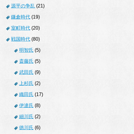
源平の争乱
(21)
鎌倉時代
(19)
室町時代
(20)
戦国時代
(80)
明智氏
(5)
斎藤氏
(5)
武田氏
(9)
上杉氏
(2)
織田氏
(17)
伊達氏
(8)
細川氏
(2)
徳川氏
(6)