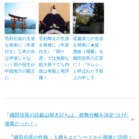
毛利元就の生涯
毛利輝元の生涯
斎藤道三の生涯
を簡単に（年表
を簡単に（年表
を簡単に★娘・
付き）三本の矢
付き）「関ケ
濃姫（帰蝶）を
は伊達じゃな
原」では無能な
織田信長の正室
い！弱小領主が
総大将？でも内
に！「マムシ」
中国地方の覇王
政は有能と再評
と呼ばれた下剋
に
価！
上の申し子
「
織田信長の比叡山焼き討ちは、政教分離を決定づけた
偉業だった！
」
「
織田信長の性格・人柄をエピソードから簡単に説明！