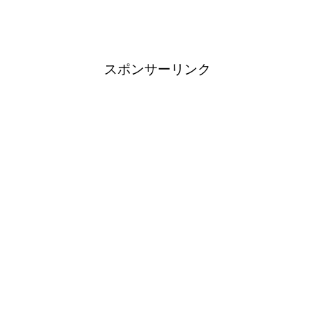
たのは確かです。 今日は、織田信長と森蘭丸、戦国時
代の小姓についてお伝えします♪ 「小姓」の仕事は多
岐にわたった 「小姓」という職種は時代や家、武将に
よっていろんな「仕え方」があったので、...
スポンサーリンク