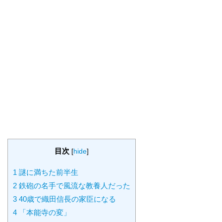
目次
[
hide
]
1
謎に満ちた前半生
2
鉄砲の名手で風流な教養人だった
3
40歳で織田信長の家臣になる
4
「本能寺の変」