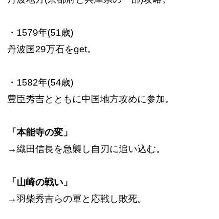
・1579年(51歳)
丹波国29万石をget。
・1582年(54歳)
豊臣秀吉とともに中国地方攻めに参加。
「本能寺の変」
→織田信長を急襲し自刃に追い込む。
「山崎の戦い」
→羽柴秀吉らの軍と応戦し敗死。