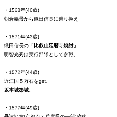
・1568年(40歳)
朝倉義景から織田信長に乗り換え。
・1571年(43歳)
織田信長の
「比叡山延暦寺焼討」
.
明智光秀は実行部隊として参戦。
・1572年(44歳)
近江国５万石をget。
坂本城築城
。
・1577年(49歳)
丹波地方(京都府と兵庫県の一部)攻略。