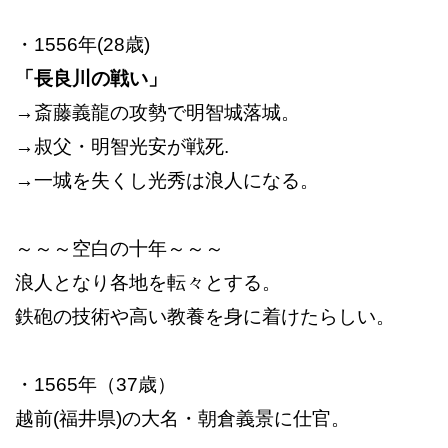
・1556年(28歳)
「長良川の戦い」
→斎藤義龍の攻勢で明智城落城。
→叔父・明智光安が戦死.
→一城を失くし光秀は浪人になる。
～～～空白の十年～～～
浪人となり各地を転々とする。
鉄砲の技術や高い教養を身に着けたらしい。
・1565年（37歳）
越前(福井県)の大名・朝倉義景に仕官。