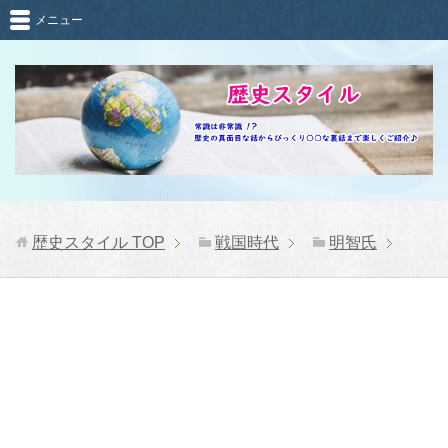
メニュー
歴史スタイル
TOP
戦国時代
明智氏