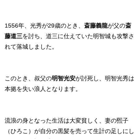
1556年、光秀が29歳のとき、
斎藤義龍
が父の
斎
藤道三
を討ち、道三に仕えていた明智城も攻撃さ
れて落城しました。
このとき、叔父の
明智光安
が討死し、明智光秀は
本拠を失い浪人となります。
流浪の身となった生活は大変貧しく、妻の煕子
（ひろこ）が自分の黒髪を売って生計の足しにし