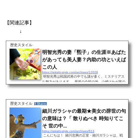
【関連記事】
↓
歴史スタイル
明智光秀の妻「煕子」の生涯※あばた
があっても美人妻？内助の功といえば
この人
https://rekishi-style.com/archives/12028
明智光秀は戦国武将の中でも謎が多く、ミステリアス
な魅力があります。 最後の合戦の地、山崎はわが家の
隣町、京都に向かう電車の中からよく見る風景の中に
あります。 この辺りの山は竹だらけなので、土民に竹
槍で殺されたというのは納得ですが、それが影武者だ
ったら面白いのになと思う今日この頃。 光秀は浪人生
歴史スタイル
9 Shares
活が長かったのに、なぜか鉄砲の名人で公家文化にも
細川ガラシャの最期★美女の辞世の句
精通し教養豊か、すごく気になる人物です。 そして、
の意味は？「 散りぬべき 時知りてこ
彼は戦国武将には稀有な愛妻家として伝わる人で
す。 &...
そ 世の中...
https://rekishi-style.com/archives/613
こんにちは！ 細川忠興の正室・細川ガラシャは、戦