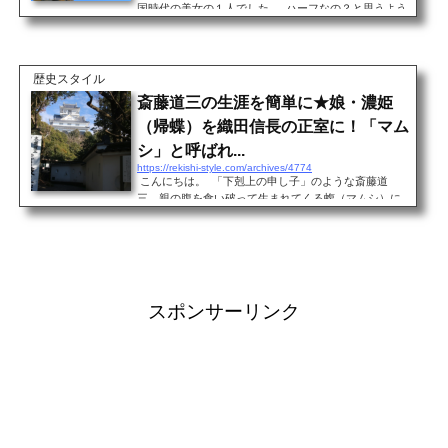
国時代の美女の１人でした。 ハーフなの？と思うよう
なハイカラな名前で覚えやすいですが、ガラシャはキ
リスト教の洗礼名なので、普通に日本人です。 細川ガ
ラシャは、悲劇の最期を遂げました。 そのことと彼女
の辞世の句についてお伝えします。 細川ガラシャの辞
歴史スタイル
世の句 細川ガラシャの「辞世の句」は、とてもよく知
斎藤道三の生涯を簡単に★娘・濃姫
られています。 「散りぬべき 時知りてこそ 世の中の
（帰蝶）を織田信長の正室に！「マム
花も花なれ 人も人なれ 」 ...
シ」と呼ばれ...
https://rekishi-style.com/archives/4774
こんにちは。 「下剋上の申し子」のような斎藤道
三。親の腹を食い破って生まれてくる蝮（マムシ）に
例えられる戦国武将です。 １４９４年生まれの１５５
６年没、６３歳の生涯でした。 今回は、徹底的に下剋
上を貫いた斎藤道三の波乱の人生を紹介します。 守護
代に見いだされスカウトされた「油売り」 美濃の戦国
大名・斎藤道三は、もともと僧侶で、その後、大名屋
敷に油を売って生計を立てる「油売り」をしていまし
スポンサーリンク
た。妻が燈油問屋の娘だったのです。 当時...