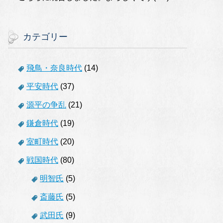
カテゴリー
飛鳥・奈良時代
(14)
平安時代
(37)
源平の争乱
(21)
鎌倉時代
(19)
室町時代
(20)
戦国時代
(80)
明智氏
(5)
斎藤氏
(5)
武田氏
(9)