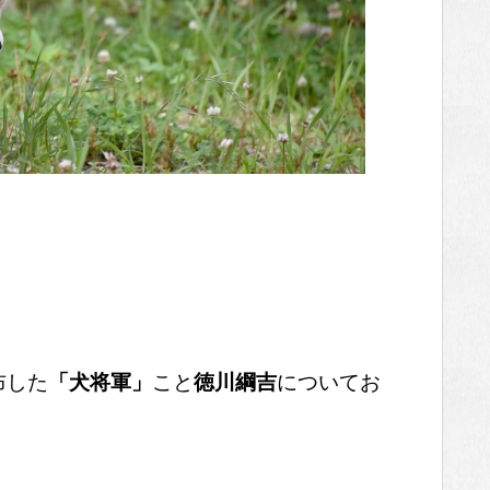
布した
「犬将軍」
こと
徳川綱吉
についてお