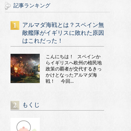
記事ランキング
アルマダ海戦とは？スペイン無
敵艦隊がイギリスに敗れた原因
はこれだった！
こんにちは！ スペインか
らイギリスへ欧州の植民地
政策の覇者が交代するきっ
かけとなったアルマダ海
戦！ 今回...
もくじ