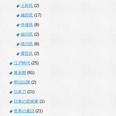
上杉氏
(2)
織田氏
(17)
伊達氏
(8)
細川氏
(2)
徳川氏
(6)
豊臣氏
(2)
江戸時代
(25)
幕末期
(91)
明治以降
(2)
日本刀
(21)
日本の芸術家
(1)
世界の童話
(21)