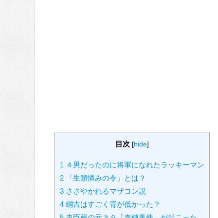
目次
[
hide
]
1
４男だったのに将軍になれたラッキーマン
2
「生類憐みの令」とは？
3
ささやかれるマザコン説
4
綱吉はすごく背が低かった？
5
忠臣蔵の元ネタ「赤穂事件」が起こった