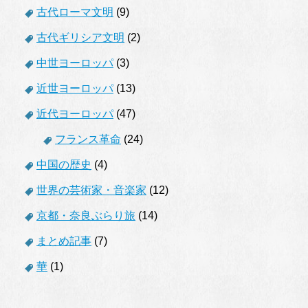
古代ローマ文明
(9)
古代ギリシア文明
(2)
中世ヨーロッパ
(3)
近世ヨーロッパ
(13)
近代ヨーロッパ
(47)
フランス革命
(24)
中国の歴史
(4)
世界の芸術家・音楽家
(12)
京都・奈良ぶらり旅
(14)
まとめ記事
(7)
華
(1)