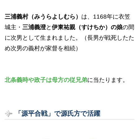
三浦義村（みうらよしむら）
は、1168年に衣笠
城主・
三浦義澄
と
伊東祐親（すけちか）の娘
の間
に次男として生まれました。（長男が戦死したた
め次男の義村が家督を相続）
北条義時や政子は母方の従兄弟
に当たります。
「源平合戦」で源氏方で活躍