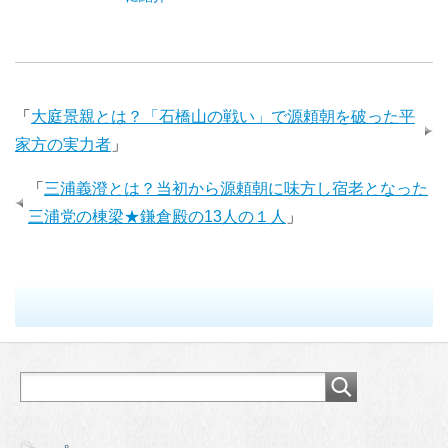
「
大庭景親とは？「石橋山の戦い」で源頼朝を破った平
家方の実力者
」
「
三浦義澄とは？当初から源頼朝に味方し宿老となった
三浦党の棟梁★鎌倉殿の13人の１人
」