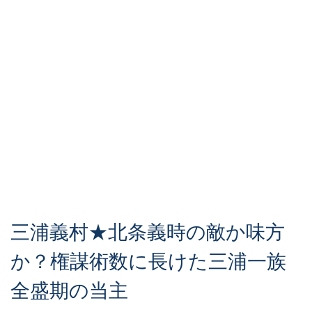
三浦義村★北条義時の敵か味方
か？権謀術数に長けた三浦一族
全盛期の当主