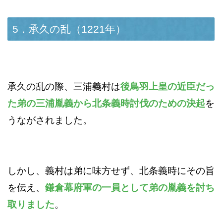
5．承久の乱（1221年）
承久の乱の際、三浦義村は
後鳥羽上皇の近臣だっ
た弟の三浦胤義から北条義時討伐のための決起
を
うながされました。
しかし、義村は弟に味方せず、北条義時にその旨
を伝え、
鎌倉幕府軍の一員として弟の胤義を討ち
取りました
。