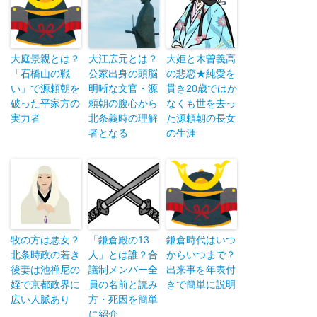
大庭景親とは？
大江広元とは？
大姫と木曽義高
「石橋山の戦
公家出身の頭脳
の悲恋★純愛を
い」で源頼朝を
明晰な文官・源
貫き20歳ではか
破った平家方の
頼朝の腹心から
なくも世を去っ
実力者
北条義時の理解
た源頼朝の長女
者となる
の生涯
牧の方は悪女？
「鎌倉殿の13
鎌倉時代はいつ
北条時政の若き
人」とは誰？合
からいつまで？
後妻は池禅尼の
議制メンバー全
出来事を年表付
姪で京都政界に
員の名前と読み
きで簡単に説明
広い人脈あり
方・死因を簡単
に紹介