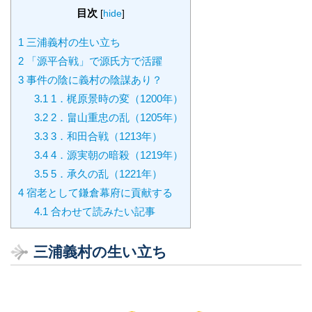
目次
[
hide
]
1
三浦義村の生い立ち
2
「源平合戦」で源氏方で活躍
3
事件の陰に義村の陰謀あり？
3.1
1．梶原景時の変（1200年）
3.2
2．畠山重忠の乱（1205年）
3.3
3．和田合戦（1213年）
3.4
4．源実朝の暗殺（1219年）
3.5
5．承久の乱（1221年）
4
宿老として鎌倉幕府に貢献する
4.1
合わせて読みたい記事
三浦義村の生い立ち