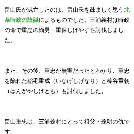
畠山氏が滅亡したのは、畠山氏を疎ましく思う
北
条時政の陰謀
によるものでした。三浦義村は時政
の命で重忠の嫡男・重保しげやすを討伐しまし
た。
また、その後、重忠が無実だったとわかり、重忠
を陥れた稲毛重成（いなげしげなり）と榛谷重朝
（はんがやしげとも）も討伐しました。
畠山重忠は、三浦義村にとって祖父・義明の仇で
す。