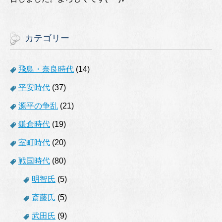
カテゴリー
飛鳥・奈良時代
(14)
平安時代
(37)
源平の争乱
(21)
鎌倉時代
(19)
室町時代
(20)
戦国時代
(80)
明智氏
(5)
斎藤氏
(5)
武田氏
(9)