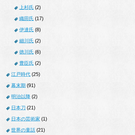
上杉氏
(2)
織田氏
(17)
伊達氏
(8)
細川氏
(2)
徳川氏
(6)
豊臣氏
(2)
江戸時代
(25)
幕末期
(91)
明治以降
(2)
日本刀
(21)
日本の芸術家
(1)
世界の童話
(21)