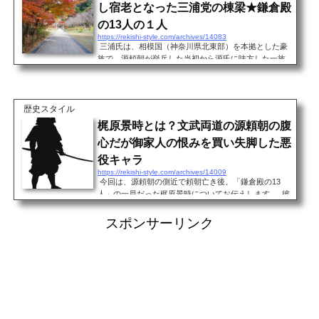
し宿老となった三浦党の棟梁★鎌倉殿
の13人の１人
https://rekishi-style.com/archives/14083
三浦氏は、相模国（神奈川県北東部）を本拠とした豪
族で、源頼朝が挙兵した当初から源氏に味方した一族
でした。 三浦義澄（みうらよしずみ）が活躍して一族
が栄える基盤を作ったことで、息子・義村の時代に最
盛期を迎えることができました。 鎌倉殿の13人（13人
の合議制）の一員、三浦義澄について、お伝えしま
歴史スタイル
す。 三浦義澄の生い立ち 三浦義澄（みうらよしず
梶原景時とは？文武両道の源頼朝の腹
み）は、1127年、衣笠城主の三浦義明の次男として生
心だが御家人の恨みを買い失脚した悪
まれました。母は秩父重綱の娘です。 三浦氏は桓武平
氏の...
役キャラ
https://rekishi-style.com/archives/14009
今回は、源頼朝の側近で頼朝亡き後、「鎌倉殿の13
人」の一員だった梶原景時についてお伝えします。 彼
は「源平合戦」で頼朝の弟・源義経と対立し、讒言し
たことからドラマなどでは悪役にされがちですが、実
スポンサーリンク
際はどういう人物だったのでしょうか。 梶原景時の生
い立ち 1140年頃、梶原景時は鎌倉の梶原を本拠地とし
た武家に生まれました。父親は坂東八平氏の流れをく
む梶原景清です。 梶原氏は同族の大庭氏とともに、も
ともと源氏の家人でしたが、「平治の乱」で源義朝が
討たれた後は...