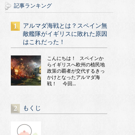
記事ランキング
アルマダ海戦とは？スペイン無
敵艦隊がイギリスに敗れた原因
はこれだった！
こんにちは！ スペインか
らイギリスへ欧州の植民地
政策の覇者が交代するきっ
かけとなったアルマダ海
戦！ 今回...
もくじ