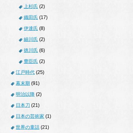
上杉氏
(2)
織田氏
(17)
伊達氏
(8)
細川氏
(2)
徳川氏
(6)
豊臣氏
(2)
江戸時代
(25)
幕末期
(91)
明治以降
(2)
日本刀
(21)
日本の芸術家
(1)
世界の童話
(21)