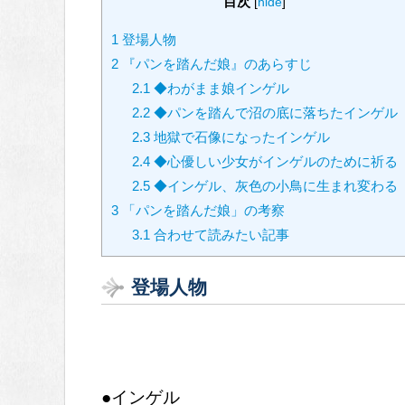
目次
[
hide
]
1
登場人物
2
『パンを踏んだ娘』のあらすじ
2.1
◆わがまま娘インゲル
2.2
◆パンを踏んで沼の底に落ちたインゲル
2.3
地獄で石像になったインゲル
2.4
◆心優しい少女がインゲルのために祈る
2.5
◆インゲル、灰色の小鳥に生まれ変わる
3
「パンを踏んだ娘」の考察
3.1
合わせて読みたい記事
登場人物
●インゲル