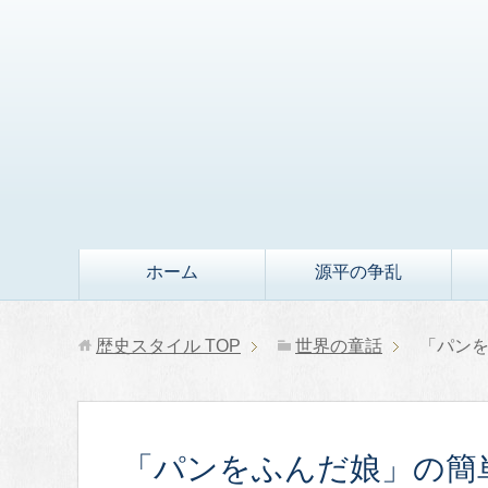
ホーム
源平の争乱
歴史スタイル
TOP
世界の童話
「パン
「パンをふんだ娘」の簡