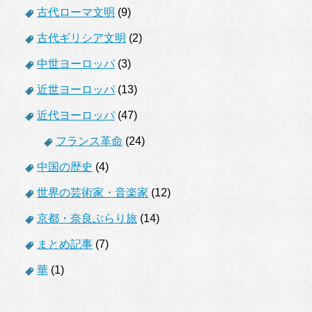
古代ローマ文明
(9)
古代ギリシア文明
(2)
中世ヨーロッパ
(3)
近世ヨーロッパ
(13)
近代ヨーロッパ
(47)
フランス革命
(24)
中国の歴史
(4)
世界の芸術家・音楽家
(12)
京都・奈良ぶらり旅
(14)
まとめ記事
(7)
華
(1)